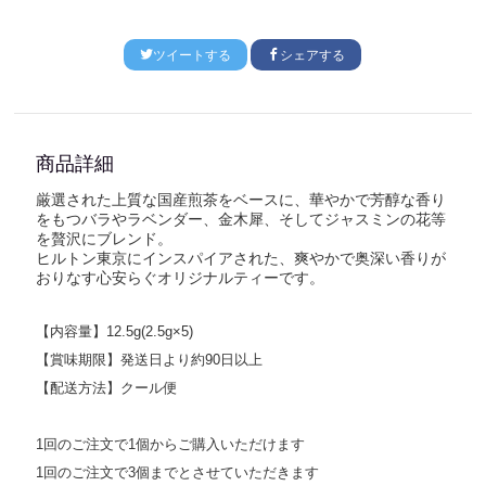
ツイートする
シェアする
商品詳細
厳選された上質な国産煎茶をベースに、華やかで芳醇な香り
をもつバラやラベンダー、金木犀、そしてジャスミンの花等
を贅沢にブレンド。
ヒルトン東京にインスパイアされた、爽やかで奥深い香りが
おりなす心安らぐオリジナルティーです。
【内容量】12.5g(2.5g×5
)
【賞味期限】発送日より約90日以上
【配送方法】クール便
1回のご注文で
1
個からご購入いただけます
1回のご注文で
3
個までとさせていただきます