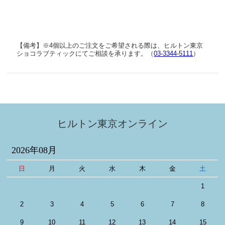
【備考】※4個以上のご注文をご希望される際は、ヒルトン東京
ショコラブティックにてご相談を承ります。（
03-3344-5111
）
ヒルトン東京オンライン
2026年08月
日
月
火
水
木
金
土
1
2
3
4
5
6
7
8
9
10
11
12
13
14
15